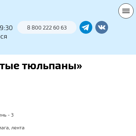
0
9:30
8 800 222 60 63
тся
лтые тюльпаны»
нь - 3
ага, лента