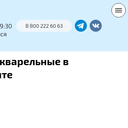
0
9:30
8 800 222 60 63
тся
кварельные в
нте